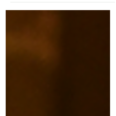
Nouvelle carte
La carte va bien au-delà des grillades que vous connaissez
Toujours la belle ambiance et l'esprit chaleureux des Amis de
Bobonne Dans la nouvelle carte ci-dessous de nouvelles
recettes et des clins d’œil d’enfance signés Élise : Ici, on
cuisine 100% maison avec respect du produit. Focus
“Croquette de mon enfance” “🧡 La Croquette de mon enfance
— croustillante, veau haché, œuf cuit dur, lit de sauce tomate.
Élise aime améliorer, faire vivre la carte et partager les goûts
qu