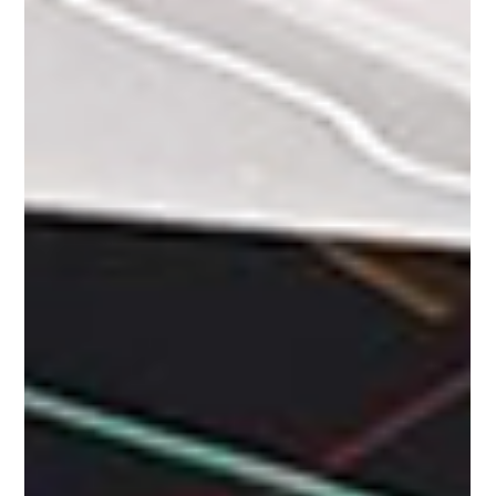
Ce lundi 15 juin, l'ambiance parfaite et le repas terminé pour
assister au match ! Nous sommes organisés pour vous assurer
nos meilleurs repas avec l'ambiance "Les Amis de Bobonne" et
.....pour que vous puissiez être à l'heure pour voir le match à
"La Plaza".... Alors réservez vos tables ici ! Et bon Match !
Victoire à notre équipe ! Et si la météo est bonne....nous avons
aussi une agréable terrasse dès les repas de midi....